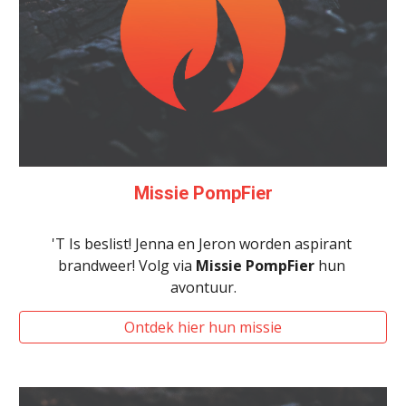
Missie PompFier
'T Is beslist! Jenna en Jeron worden aspirant 
brandweer! Volg via 
Missie PompFier
 hun 
avontuur.
Ontdek hier hun missie